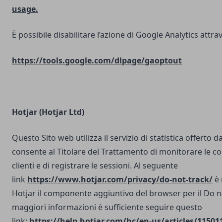
usage.
È possibile disabilitare l’azione di Google Analytics attrav
https://tools.google.com/dlpage/gaoptout
Hotjar (Hotjar Ltd)
Questo Sito web utilizza il servizio di statistica offerto d
consente al Titolare del Trattamento di monitorare le co
clienti e di registrare le sessioni. Al seguente
link
https://www.hotjar.com/privacy/do-not-track/
è 
Hotjar il componente aggiuntivo del browser per il Do n
maggiori informazioni è sufficiente seguire questo
link:
https://help.hotjar.com/hc/en-us/articles/11501