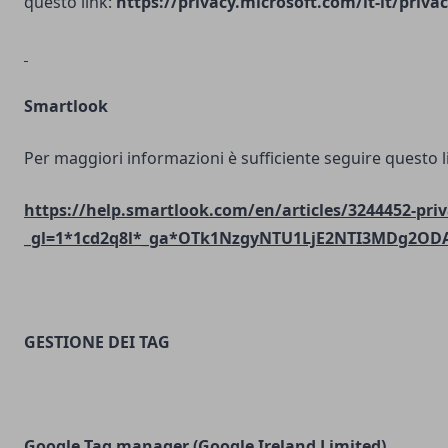
questo link:
https://privacy.microsoft.com/it-it/priv
Smartlook
Per maggiori informazioni è sufficiente seguire questo l
https://help.smartlook.com/en/articles/3244452-priv
_gl=1*1cd2q8l*_ga*OTk1NzgyNTU1LjE2NTI3MDg2O
GESTIONE DEI TAG
Google Tag manager (Google Ireland Limited)