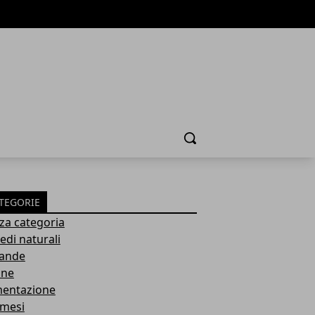
Cerca
TEGORIE
za categoria
edi naturali
ande
ane
mentazione
mesi