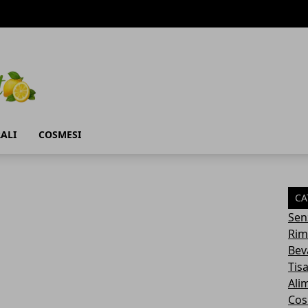
ALI
COSMESI
CA
Sen
Rim
Bev
Tis
Ali
Cos