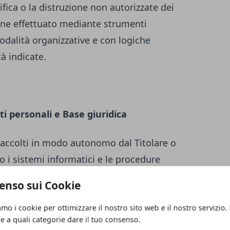
ifica o la distruzione non autorizzate dei
iene effettuato mediante strumenti
odalità organizzative e con logiche
tà indicate.
ti personali e Base giuridica
raccolti in modo autonomo dal Titolare o
o i sistemi informatici e le procedure
nto del presente Sito web acquisiscono
enso sui Cookie
, di carattere tecnico-informatico (ad es.
tilizzato, il sistema operativo, il nome di
amo i cookie per ottimizzare il nostro sito web e il nostro servizio.
re a quali categorie dare il tuo consenso.
 dai quali è stato effettuato l’accesso o