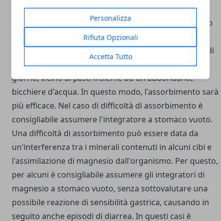
Il consiglio è di assumere gli integratori di magnesio
Personalizza
durante l'arco della giornata per abituare l'organismo
ad un assorbimento regolare e costante. Anziché
Rifiuta Opzionali
assumere un'unica dose giornaliera, si può pensare di
Accetta Tutto
ripartirla in più porzioni da consumare durante il
giorno, vicino ai pasti insieme ad un abbondante
bicchiere d'acqua. In questo modo, l'assorbimento sarà
più efficace.
Nel caso di difficoltà di assorbimento è
consigliabile assumere l'integratore a stomaco vuoto.
Una difficoltà di assorbimento può essere data da
un'interferenza tra i minerali contenuti in alcuni cibi e
l'assimilazione di magnesio dall'organismo.
Per questo,
per alcuni è consigliabile assumere gli integratori di
magnesio a stomaco vuoto, senza sottovalutare una
possibile reazione di sensibilità gastrica, causando in
seguito anche episodi di diarrea. In questi casi è