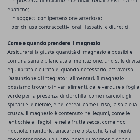
in presenza di malattie intestinali, renali e disfunzioni
epatiche;
in soggetti con ipertensione arteriosa;
per chi usa contraccettivi orali, lassativi e diuretici.
Come e quando prendere il magnesio
Assicurarsi la giusta quantità di magnesio è possibile
con una sana e bilanciata alimentazione, uno stile di vita
equilibrato e curato e, quando necessario, attraverso
l’assunzione di integratori alimentari.
Il magnesio
possiamo trovarlo in vari alimenti, dalle verdure a foglia
verde per la presenza di clorofilla, come i carciofi, gli
spinaci e le bietole, e nei cereali come il riso, la soia e la
crusca.
Il magnesio è contenuto nei legumi, come le
lenticchie e i fagioli, e nella frutta secca, come noci,
nocciole, mandorle, anacardi e pistacchi.
Gli alimenti
che contengono il più alto indice di magnesio sono il