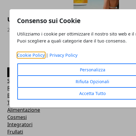
UltraBronze, abbronzatura perfetta e sicur
Consenso sui Cookie
24/04/2020
Utilizziamo i cookie per ottimizzare il nostro sito web e il
Puoi scegliere a quali categorie dare il tuo consenso.
Cookie Policy
|
Privacy Policy
Personalizza
CATEGORIE
Senza categoria
Rifiuta Opzionali
Rimedi naturali
Accetta Tutto
Bevande
Tisane
Alimentazione
Cosmesi
Integratori
Frullati