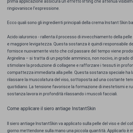
prima applicazione assicura un effetto lifting che attenua visibilm
ringiovanisce l’espressione.
Ecco quali sono gli ingredienti principali della crema Instant Skin 
Acido ialuronico - rallenta il processo di invecchiamento della pelle
e maggiore levigatezza. Questa sostanza è quindi responsabile dell’e
fornisce nuovamente visto che col passare del tempo viene prodot
Argirelina – si tratta di un peptide amminico, non nocivo, in grado di
stimolare la produzione di collagene e rafforzare i tessuti in prof
compattezza immediata alla pelle. Questa sostanza speciale ha la
rilassare la muscolatura del viso, sottoposta ad una costante ten
quotidiano. La tensione favorisce la formazione di inestetismi e rugh
sostanza lavora in profondità rilassando i muscoli facciali.
Come applicare il siero antiage InstantSkin
Il siero antiage InstantSkin va applicato sulla pelle del viso e del col
giorno mettendone sulla mano una piccola quantità. Applicarlo è 