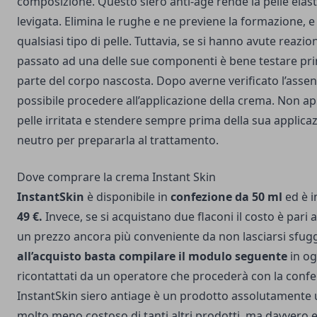
composizione. Questo siero anti-age rende la pelle elas
levigata. Elimina le rughe e ne previene la formazione, e 
qualsiasi tipo di pelle. Tuttavia, se si hanno avute reazion
passato ad una delle sue componenti è bene testare prim
parte del corpo nascosta. Dopo averne verificato l’assen
possibile procedere all’applicazione della crema. Non ap
pelle irritata e stendere sempre prima della sua applic
neutro per prepararla al trattamento.
Dove comprare la crema Instant Skin
InstantSkin
è disponibile in
confezione da 50 ml
ed è i
49 €.
Invece, se si acquistano due flaconi il costo è pari
un prezzo ancora più conveniente da non lasciarsi sfug
all’acquisto basta compilare il modulo seguente
in og
ricontattati da un operatore che procederà con la conf
InstantSkin siero antiage è un prodotto assolutamente u
molto meno costoso di tanti altri prodotti, ma davvero e