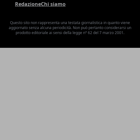
Redazione
Chi siamo
Questo sito non rappresenta una testata giornalistica in quanto viene
aggiornato senza alcuna periodicità. Non può pertanto considerarsi un
prodotto editoriale ai sensi della legge n° 62 del 7 marzo 2001.