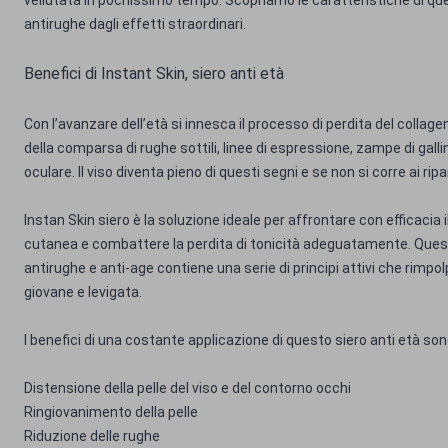
vellutata in pochissimo tempo. Scopriamo le caratteristiche di q
antirughe dagli effetti straordinari.
Benefici di Instant Skin, siero anti età
Con l’avanzare dell’età si innesca il processo di perdita del collag
della comparsa di rughe sottili, linee di espressione, zampe di galli
oculare. Il viso diventa pieno di questi segni e se non si corre ai ripar
Instan Skin siero è la soluzione ideale per affrontare con efficacia
cutanea e combattere la perdita di tonicità adeguatamente. Ques
antirughe e anti-age contiene una serie di principi attivi che rimpo
giovane e levigata.
I benefici di una costante applicazione di questo siero anti età son
Distensione della pelle del viso e del contorno occhi
Ringiovanimento della pelle
Riduzione delle rughe