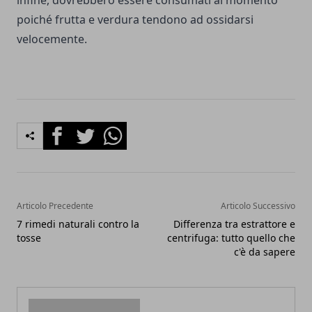
infine, dovrebbero essere consumati al momento
poiché frutta e verdura tendono ad ossidarsi
velocemente.
Facebook
Twitter
Whatsapp
Articolo Precedente
Articolo Successivo
7 rimedi naturali contro la
Differenza tra estrattore e
tosse
centrifuga: tutto quello che
c'è da sapere