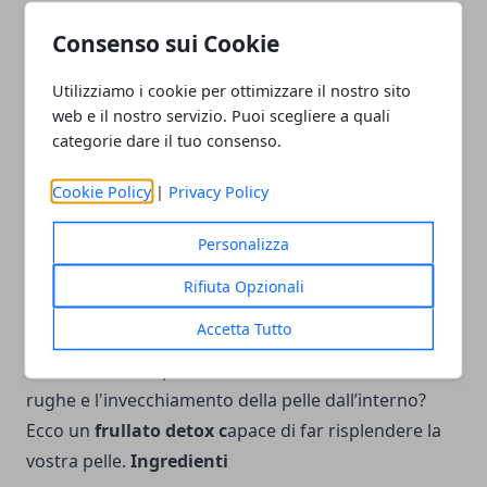
1 costa di cardo crudo
2 cetrioli
Consenso sui Cookie
1 mela
Utilizziamo i cookie per ottimizzare il nostro sito
100 ml di succo d'ananas senza zucchero
web e il nostro servizio. Puoi scegliere a quali
Preparazione
Come prima cosa lavate e sbucciate
categorie dare il tuo consenso.
tutti gli ingredienti. Tagliateli a pezzetti e inseriteli
nel frullatore. Aggiungete il succo di ananas e
Cookie Policy
|
Privacy Policy
frullate per qualche minuto fino ad ottenere una
Personalizza
bibita omogenea.
Rifiuta Opzionali
5) Frullato detox anti-rughe
Accetta Tutto
Perché non sfruttare le proprietà antiossidanti di
frutta e verdura per contrastare la formazione delle
rughe e l'invecchiamento della pelle dall’interno?
Ecco un
frullato detox c
apace di far risplendere la
vostra pelle.
Ingredienti