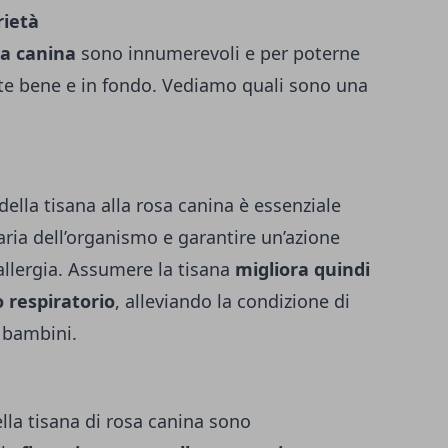
rietà
sa canina
sono innumerevoli e per poterne
tte bene e in fondo. Vediamo quali sono una
la tisana alla rosa canina è essenziale
aria dell’organismo e garantire un’azione
 allergia. Assumere la tisana
migliora quindi
o respiratorio
, alleviando la condizione di
i bambini.
lla tisana di rosa canina sono