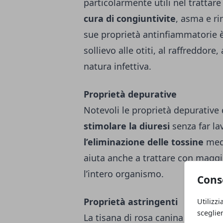
particolarmente utili nel trattare
cura di congiuntivite
, asma e ri
sue proprietà antinfiammatorie 
sollievo alle otiti, al raffreddore, 
natura infettiva.
Proprietà depurative
Notevoli le proprietà depurative d
stimolare la diuresi
senza far la
l’eliminazione delle tossine
medi
aiuta anche a trattare con maggio
l’intero organismo.
Cons
Proprietà astringenti
Utilizzi
sceglie
La tisana di rosa canina svolge 