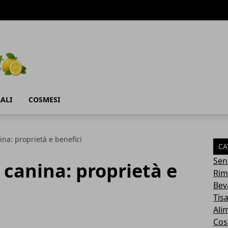
ALI
COSMESI
ina: proprietà e benefici
CA
Sen
 canina: proprietà e
Rim
Bev
Tis
Ali
Cos