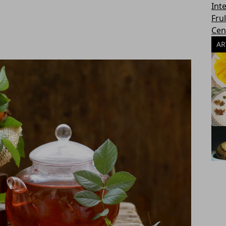
Int
Frul
Cen
AR