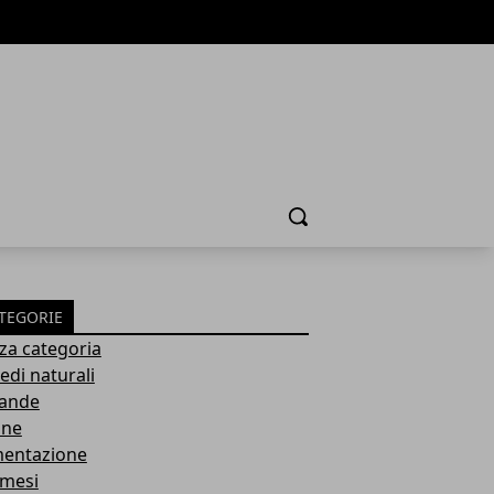
Cerca
TEGORIE
za categoria
edi naturali
ande
ane
mentazione
mesi