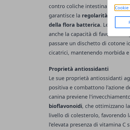
contro coliche intestinali e diar
Cookie 
garantisce la
regolarità intestin
della flora batterica
. Le proprie
anche la capacità di favorire la r
passare un dischetto di cotone id
cicatrici, mantenendo morbida e l
Proprietà antiossidanti
Le sue proprietà antiossidanti a
positiva e combattono l'azione de
canina previene l'invecchiamento 
bioflavonoidi
, che ottimizzano l
livello di colesterolo, favorendo
l’elevata presenza di vitamina C 